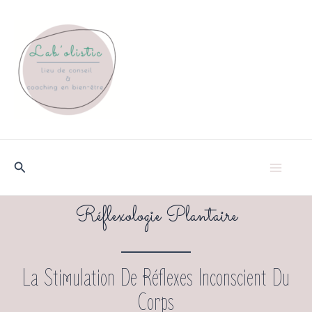
Aller
au
contenu
Rechercher
Ma
Réflexologie Plantaire
Me
La Stimulation De Réflexes Inconscient Du
Corps